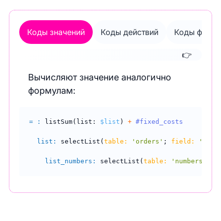
Коды значений
Коды действий
Коды форма
👉
Вычисляют значение аналогично
формулам:
= :
listSum(
list:
$list
)
+
#fixed_costs
list:
selectList(
table:
'orders'
;
 field:
'cost
list_numbers:
selectList(
table:
'numbers'
;
 f